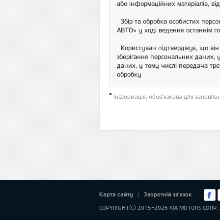
або інформаційних матеріалів, ві
Збір та обробка особистих перс
АВТО» у ході ведення останнім гос
Користувач підтверджує, що він 
зберігання персональних даних, 
даних, у тому числі передача тре
обробку
*
Інформація, обов'язкова для заповле
Карта сайту
Зворотній зв'язок
|
COPYRIGHT(C) 2015-2026 KIA MOTORS CORP. 