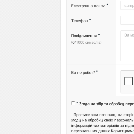
*
Електронна пошта
*
Телефон
*
Повідомлення
(
0
/1000 символiв)
*
Ви не робот?
*
Згода на збір та обробку пе
Проставивши позначку на сторінц
згоду на обробку своїх персональн
інформаційних матеріалів за під
персональних даних Користувача,