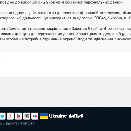
дповідно до вимог Закону України «Про захист персональних даних».
ональних даних здійснюється за допомогою інформаційно-телекомунік
подарської діяльності, що знаходиться за адресою: 03045, Україна, м. К
ознайомлений з правами закріпленими Законом України «Про захист пе
умовами доступу до персональних даних. Користувач згоден, що будь-
тім особам не потребує отримання окремої згоди та здійснення письмов
ння
ALL RIGHTS RESERVED.