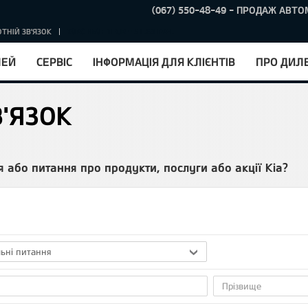
(067) 550-48-49 - ПРОДАЖ АВТО
ТНІЙ ЗВ'ЯЗОК
КУРС НБУ : 1EUR = 51.63 ГРН.
ЛЕЙ
СЕРВІС
ІНФОРМАЦІЯ ДЛЯ КЛІЄНТІВ
ПРО ДИЛ
В'ЯЗОК
я або питання про продукти, послуги або акції Kia?
льні питання