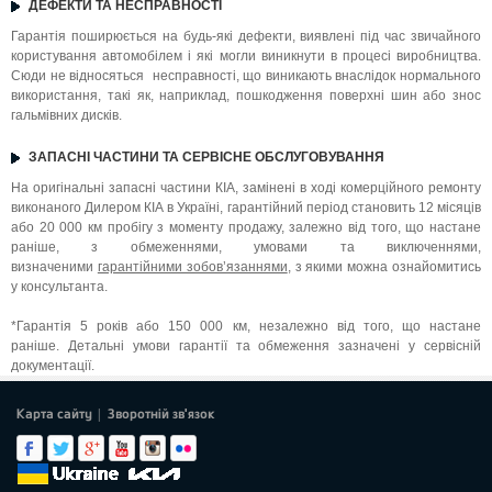
ДЕФЕКТИ ТА НЕСПРАВНОСТІ
Гарантія поширюється на будь-які дефекти, виявлені під час звичайного
користування автомобілем і які могли виникнути в процесі виробництва.
Сюди не відносяться несправності, що виникають внаслідок нормального
використання, такі як, наприклад, пошкодження поверхні шин або знос
гальмівних дисків.
ЗАПАСНІ ЧАСТИНИ ТА СЕРВІСНЕ ОБСЛУГОВУВАННЯ
На оригінальні запасні частини КІА, замінені в ході комерційного ремонту
виконаного Дилером КІА в Україні, гарантійний період становить 12 місяців
або 20 000 км пробігу з моменту продажу, залежно від того, що настане
раніше, з обмеженнями, умовами та виключеннями,
визначеними
гарантійними зобов’язаннями
, з якими можна ознайомитись
у консультанта.
*Гарантія 5 років або 150 000 км, незалежно від того, що настане
раніше. Детальні умови гарантії та обмеження зазначені у сервісній
документації.
Карта сайту
Зворотній зв'язок
|