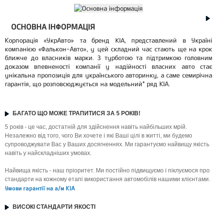
ОСНОВНА ІНФОРМАЦІЯ
Корпорація «УкрАвто» та бренд KIA, представлений в Україні
компанією «Фалькон-Авто», у цей складний час стають ще на крок
ближче до власників марки. З турботою та підтримкою головним
доказом впевненості компанії у надійності власних авто стає
унікальна пропозиція для українського авторинку, а саме семирічна
гарантія, що розповсюджується на модельний* ряд КІА.
БАГАТО ЩО МОЖЕ ТРАПИТИСЯ ЗА 5 РОКІВ!
5 років - це час, достатній для здійснення навіть найбільших мрій.
Незалежно від того, чого Ви хочете і які Ваші цілі в житті, ми будемо
супроводжувати Вас у Ваших досягненнях. Ми гарантуємо найвищу якість
навіть у найскладніших умовах.
Найвища якість - наш пріоритет. Ми постійно підвищуємо і піклуємося про
стандарти на кожному етапі використання автомобілів нашими клієнтами.
Умови гарантії на а/м KIA
ВИСОКІ СТАНДАРТИ ЯКОСТІ