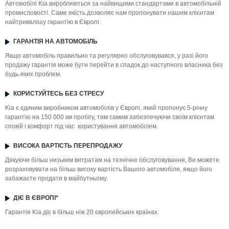
Автомобілі Kia виробляються за найвищими стандартами в автомобільній
промисловості. Саме якість дозволяє нам пропонувати нашим клієнтам
найтривалішу гарантію в Європі.
ГАРАНТІЯ НА АВТОМОБІЛЬ
Якщо автомобіль правильно та регулярно обслуговувався, у разі його
продажу гарантія може бути перейти в спадок до наступного власника без
будь-яких проблем.
КОРИСТУЙТЕСЬ БЕЗ СТРЕСУ
Kia є єдиним виробником автомобілів у Європі, який пропонує 5-річну
гарантію на 150 000 км пробігу, тим самим забезпечуючи своїм клієнтам
спокій і комфорт під час користування автомобілем.
ВИСОКА ВАРТІСТЬ ПЕРЕПРОДАЖУ
Дякуючи більш низьким витратам на технічне обслуговування, Ви можете
розраховувати на більш високу вартість Вашого автомобіля, якщо його
забажаєте продати в майбутньому.
ДІЄ В ЄВРОПІ*
Гарантія Kia діє в більш ніж 20 європейських країнах.