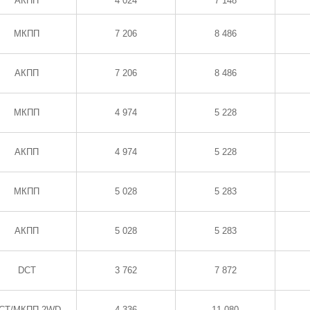
АКПП
4 024
7 148
МКПП
7 206
8 486
АКПП
7 206
8 486
МКПП
4 974
5 228
АКПП
4 974
5 228
МКПП
5 028
5 283
АКПП
5 028
5 283
DCT
3 762
7 872
CT/МКПП 2WD
4 336
11 080