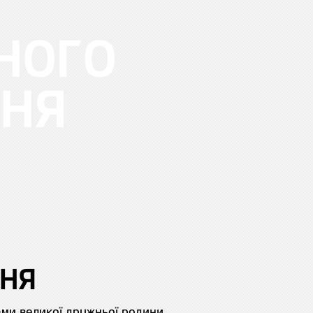
ЧНОГО
ННЯ
ННЯ
нами великої дружньої родини.