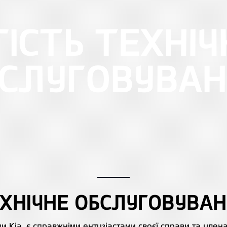
ІСТЬ ТЕХНІ
СЛУГОВУВА
ХНІЧНЕ ОБСЛУГОВУВА
ми Kia, є справжніми ентузіастами своєї справи та чле