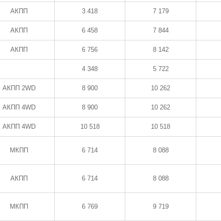
АКПП
3 418
7 179
АКПП
6 458
7 844
АКПП
6 756
8 142
4 348
5 722
АКПП 2WD
8 900
10 262
АКПП 4WD
8 900
10 262
АКПП 4WD
10 518
10 518
МКПП
6 714
8 088
АКПП
6 714
8 088
МКПП
6 769
9 719