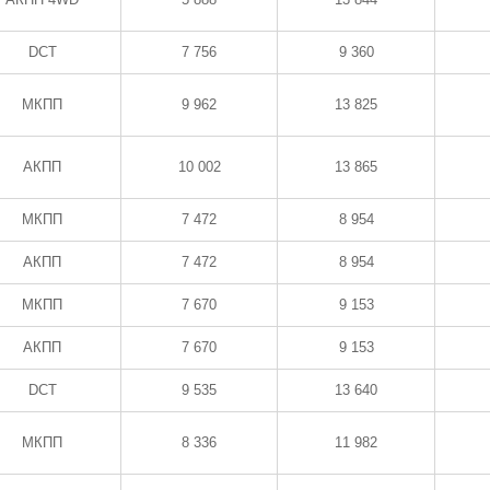
DCT
7 756
9 360
МКПП
9 962
13 825
АКПП
10 002
13 865
МКПП
7 472
8 954
АКПП
7 472
8 954
МКПП
7 670
9 153
АКПП
7 670
9 153
DCT
9 535
13 640
МКПП
8 336
11 982