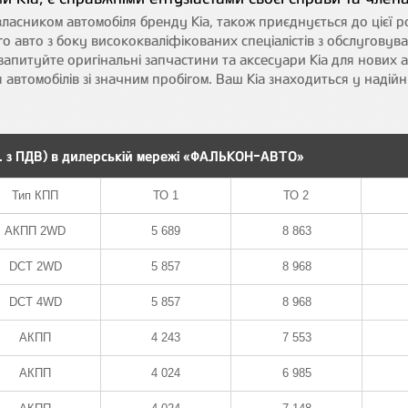
 власником автомобіля бренду Kia, також приєднується до цієї 
о авто з боку висококваліфікованих спеціалістів з обслуговува
запитуйте оригінальні запчастини та аксесуари Kia для нових 
ля автомобілів зі значним пробігом. Ваш Kia знаходиться у надій
н. з ПДВ) в дилерській мережі «ФАЛЬКОН-АВТО»
Тип КПП
Тип КПП
ТО 1
ТО 1
ТО 2
ТО 2
АКПП 2WD
5 689
8 863
DCT 2WD
5 857
8 968
DCT 4WD
5 857
8 968
АКПП
4 243
7 553
АКПП
4 024
6 985